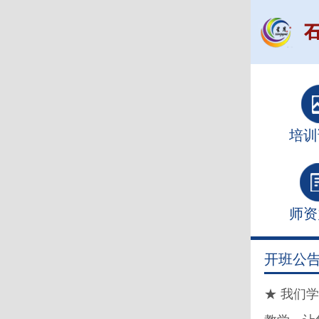
培训
师资
开班公
★ 我们