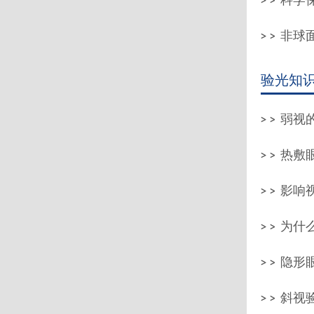
科学保
非球
验光知
弱视的
热敷
影响
为什
隐形
斜视