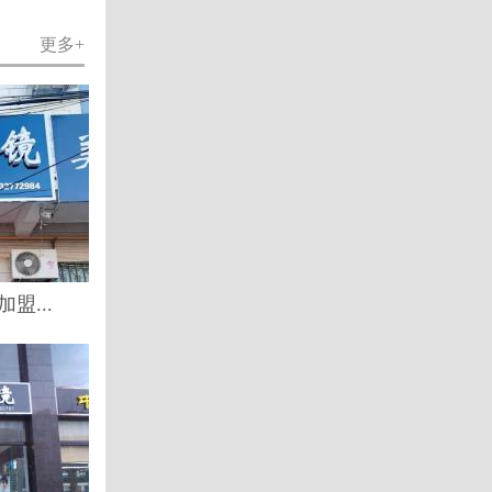
更多+
盟...