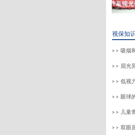
视保知
吸烟和
屈光
低视
眼球
儿童青
双眼