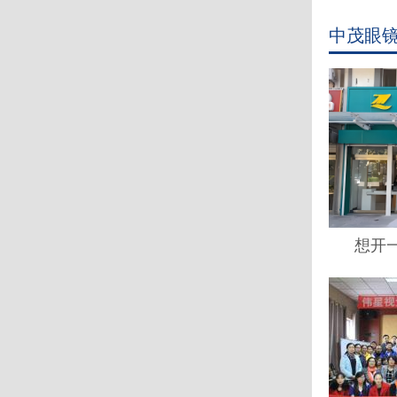
中茂眼
想开一