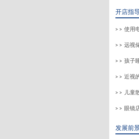
开店指
使用电
远视储
孩子
近视的
儿童散
眼镜
发展前