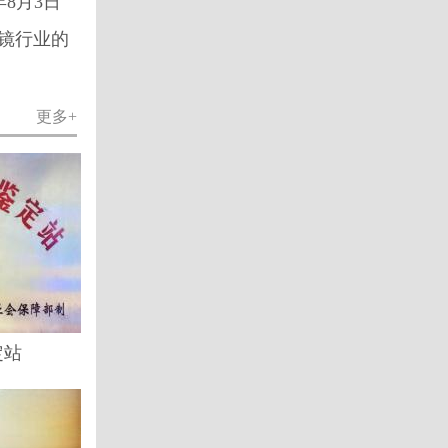
8月3日
镜行业的
更多+
定站