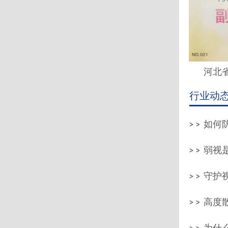
河北省
行业动
如何防
弱视
守护
高度