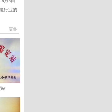
8月3日
镜行业的
更多+
定站