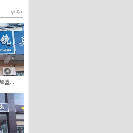
更多+
盟...