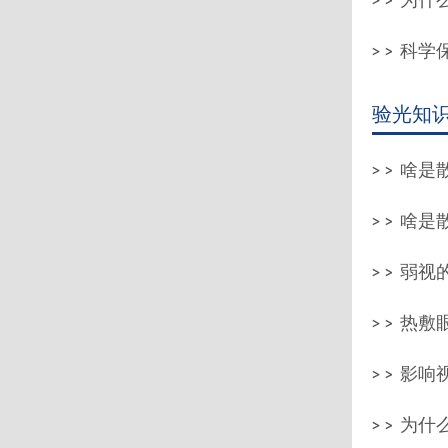
为什么
科学保
验光知
啥是
啥是
弱视的
热敷
影响
为什