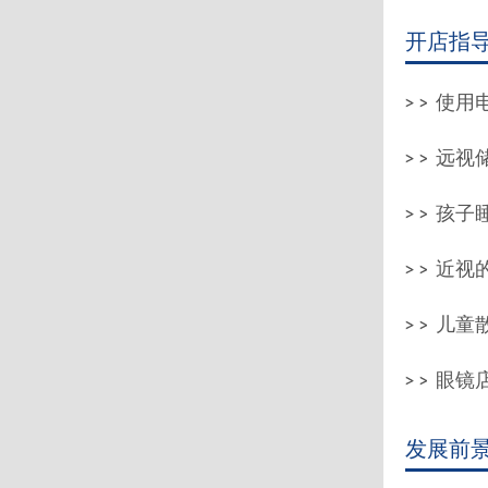
开店指
使用电
远视储
孩子
近视的
儿童散
眼镜
发展前