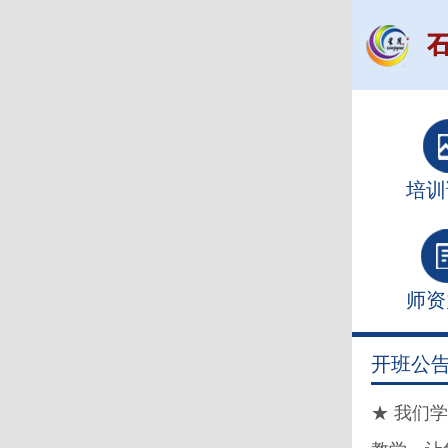
培训
师资
开班公
★ 我们