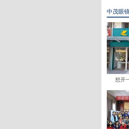
中茂眼
想开一