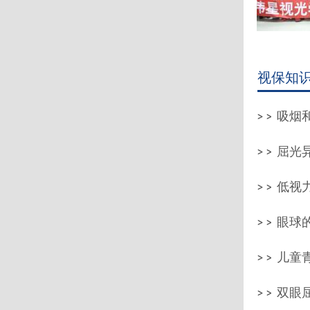
视保知
吸烟和
屈光
低视
眼球
儿童青
双眼